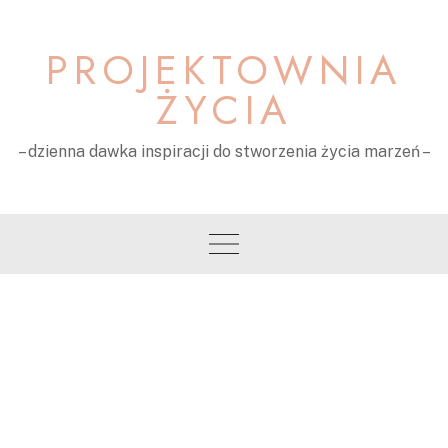
Skip
to
PROJEKTOWNIA
content
ŻYCIA
– dzienna dawka inspiracji do stworzenia życia marzeń –