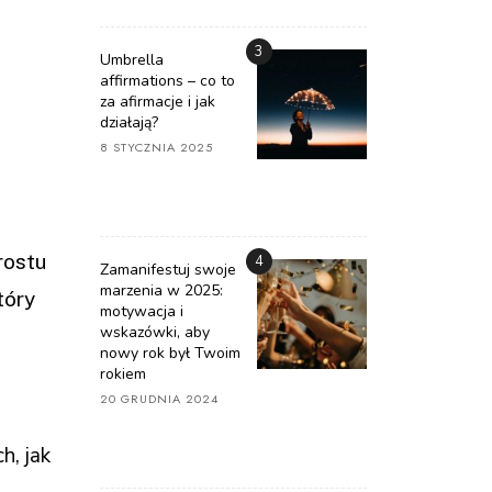
3
Umbrella
affirmations – co to
za afirmacje i jak
działają?
8 STYCZNIA 2025
prostu
4
Zamanifestuj swoje
marzenia w 2025:
tóry
motywacja i
wskazówki, aby
nowy rok był Twoim
rokiem
20 GRUDNIA 2024
h, jak