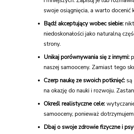
i mniejszych. Zapisuj je lub rozmawi
swoje osiągnięcia, a warto docenić 
Bądź akceptujący wobec siebie:
nik
niedoskonałości jako naturalną czę
strony.
Unikaj porównywania się z innymi:
p
naszej samooceny. Zamiast tego sku
Czerp naukę ze swoich potknięć:
są 
na okazję do nauki i rozwoju. Zasta
Określ realistyczne cele:
wytyczanie
samooceny, ponieważ dotrzymujemy
Dbaj o swoje zdrowie fizyczne i psy