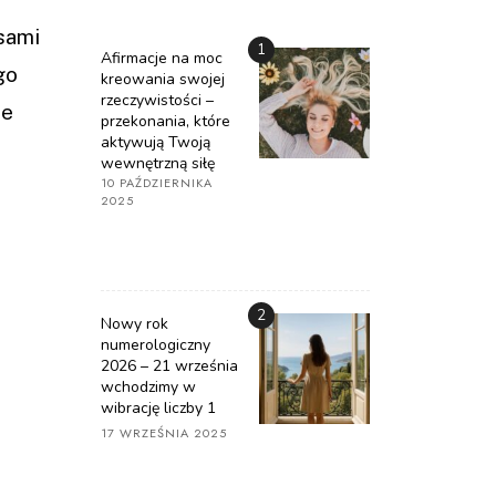
sami
1
Afirmacje na moc
go
kreowania swojej
rzeczywistości –
ie
przekonania, które
aktywują Twoją
wewnętrzną siłę
10 PAŹDZIERNIKA
2025
2
Nowy rok
numerologiczny
2026 – 21 września
wchodzimy w
wibrację liczby 1
17 WRZEŚNIA 2025