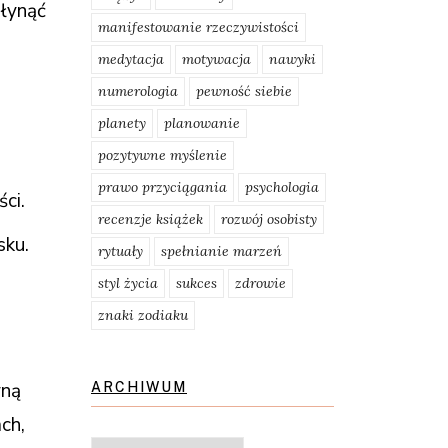
łynąć
manifestowanie rzeczywistości
medytacja
motywacja
nawyki
numerologia
pewność siebie
planety
planowanie
pozytywne myślenie
prawo przyciągania
psychologia
ci.
recenzje książek
rozwój osobisty
sku.
rytuały
spełnianie marzeń
styl życia
sukces
zdrowie
znaki zodiaku
wną
ARCHIWUM
ch,
Archiwum