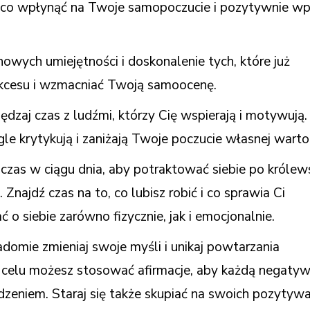
ąco wpłynąć na Twoje samopoczucie i pozytywnie wp
owych umiejętności i doskonalenie tych, które już
ukcesu i wzmacniać Twoją samoocenę.
ędzaj czas z ludźmi, którzy Cię wspierają i motywują.
le krytykują i zaniżają Twoje poczucie własnej wartoś
zas w ciągu dnia, aby potraktować siebie po królew
 Znajdź czas na to, co lubisz robić i co sprawia Ci
 o siebie zarówno fizycznie, jak i emocjonalnie.
domie zmieniaj swoje myśli i unikaj powtarzania
 celu możesz stosować afirmacje, aby każdą negaty
dzeniem. Staraj się także skupiać na swoich pozytywa