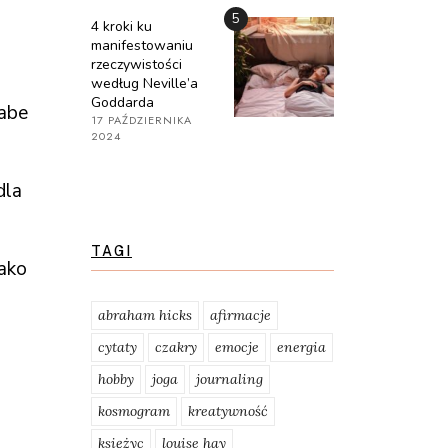
5
4 kroki ku
manifestowaniu
rzeczywistości
według Neville’a
Goddarda
łabe
17 PAŹDZIERNIKA
2024
dla
TAGI
jako
abraham hicks
afirmacje
cytaty
czakry
emocje
energia
hobby
joga
journaling
kosmogram
kreatywność
księżyc
louise hay