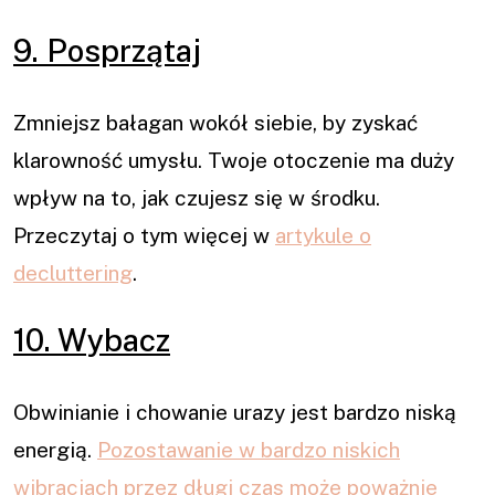
9. Posprzątaj
Zmniejsz bałagan wokół siebie, by zyskać
klarowność umysłu. Twoje otoczenie ma duży
wpływ na to, jak czujesz się w środku.
Przeczytaj o tym więcej w
artykule o
decluttering
.
10. Wybacz
Obwinianie i chowanie urazy jest bardzo niską
energią.
Pozostawanie w bardzo niskich
wibracjach przez długi czas może poważnie