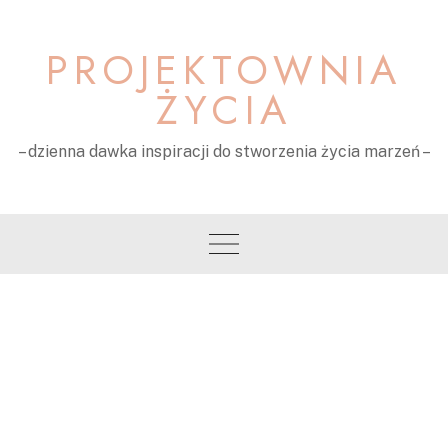
Skip
to
PROJEKTOWNIA
content
ŻYCIA
– dzienna dawka inspiracji do stworzenia życia marzeń –