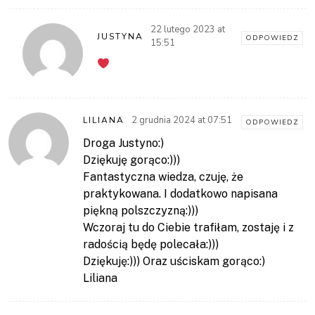
22 lutego 2023 at
JUSTYNA
ODPOWIEDZ
15:51
2 grudnia 2024 at 07:51
LILIANA
ODPOWIEDZ
Droga Justyno:)
Dziękuję gorąco:)))
Fantastyczna wiedza, czuję, że
praktykowana. I dodatkowo napisana
piękną polszczyzną:)))
Wczoraj tu do Ciebie trafiłam, zostaję i z
radością będę polecała:)))
Dziękuję:))) Oraz uściskam gorąco:)
Liliana