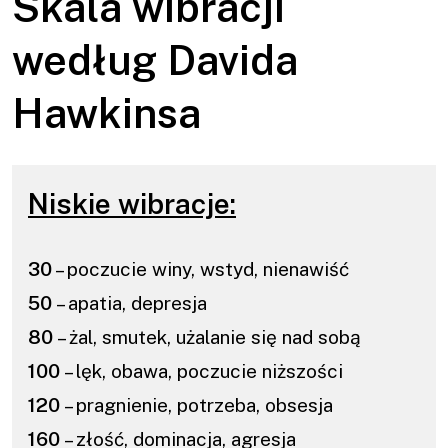
Skala wibracji
według Davida
Hawkinsa
Niskie wibracje:
30
– poczucie winy, wstyd, nienawiść
50
– apatia, depresja
80
– żal, smutek, użalanie się nad sobą
100
– lęk, obawa, poczucie niższości
120
– pragnienie, potrzeba, obsesja
160
– złość, dominacja, agresja