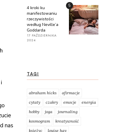
5
4 kroki ku
manifestowaniu
rzeczywistości
według Neville’a
Goddarda
17 PAŹDZIERNIKA
2024
h
TAGI
i
abraham hicks
afirmacje
cytaty
czakry
emocje
energia
go
hobby
joga
journaling
zucie
kosmogram
kreatywność
od nas
księżyc
louise hay