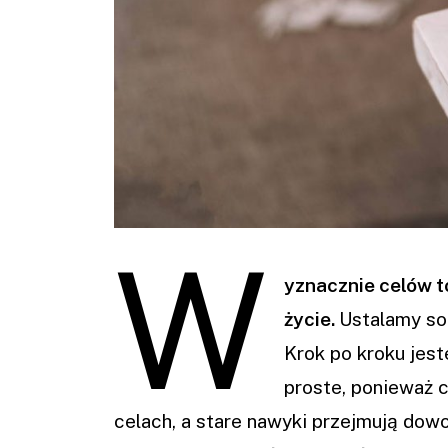
W
yznacznie celów t
życie.
Ustalamy so
Krok po kroku jest
proste, ponieważ 
celach, a stare nawyki przejmują dow