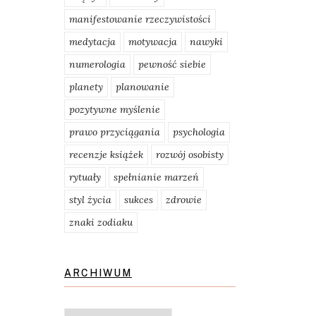
manifestowanie rzeczywistości
medytacja
motywacja
nawyki
numerologia
pewność siebie
planety
planowanie
pozytywne myślenie
prawo przyciągania
psychologia
recenzje książek
rozwój osobisty
rytuały
spełnianie marzeń
styl życia
sukces
zdrowie
znaki zodiaku
ARCHIWUM
Archiwum