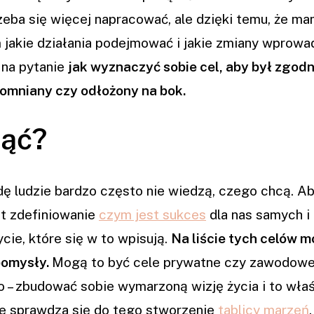
zeba się więcej napracować, ale dzięki temu, że m
jakie działania podejmować i jakie zmiany wprowad
 na pytanie
jak wyznaczyć sobie cel, aby był zgodn
pomniany czy odłożony na bok.
nąć?
dę ludzie bardzo często nie wiedzą, czego chcą. A
t zdefiniowanie
czym jest sukces
dla nas samych i
cie, które się w to wpisują.
Na liście tych celów 
 pomysły.
Mogą to być cele prywatne czy zawodowe
 – zbudować sobie wymarzoną wizję życia i to wła
ie sprawdza się do tego stworzenie
tablicy marzeń
.