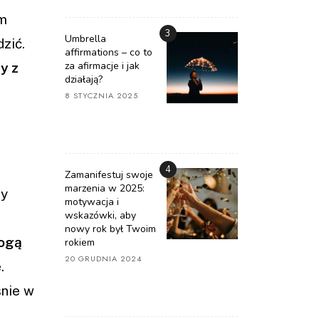
am
3
Umbrella
zić.
affirmations – co to
za afirmacje i jak
y z
działają?
8 STYCZNIA 2025
4
Zamanifestuj swoje
marzenia w 2025:
by
motywacja i
wskazówki, aby
nowy rok był Twoim
mogą
rokiem
20 GRUDNIA 2024
.
śnie w