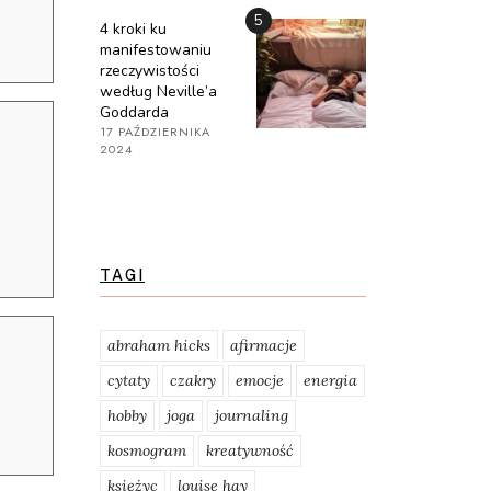
5
4 kroki ku
manifestowaniu
rzeczywistości
według Neville’a
Goddarda
17 PAŹDZIERNIKA
2024
TAGI
abraham hicks
afirmacje
cytaty
czakry
emocje
energia
hobby
joga
journaling
kosmogram
kreatywność
księżyc
louise hay