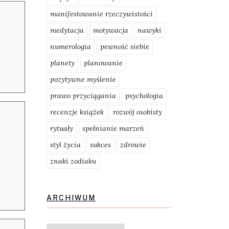
manifestowanie rzeczywistości
medytacja
motywacja
nawyki
numerologia
pewność siebie
planety
planowanie
pozytywne myślenie
prawo przyciągania
psychologia
recenzje książek
rozwój osobisty
ę
rytuały
spełnianie marzeń
styl życia
sukces
zdrowie
znaki zodiaku
ARCHIWUM
Archiwum