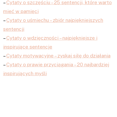
–
Cytaty o szczęściu – 25 sentencji, które warto
mieć w pamięci
–
Cytaty o uśmiechu – zbiór najpiękniejszych
sentencji
–
Cytaty o wdzięczności – najpiękniejsze i
inspirujące sentencje
–
Cytaty motywacyjne – zyskaj siłę do działania
–
Cytaty o prawie przyciągania – 20 najbardziej
inspirujących myśli