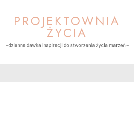
Skip
to
PROJEKTOWNIA
content
ŻYCIA
– dzienna dawka inspiracji do stworzenia życia marzeń –