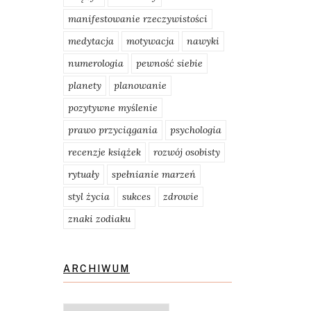
manifestowanie rzeczywistości
medytacja
motywacja
nawyki
numerologia
pewność siebie
planety
planowanie
pozytywne myślenie
prawo przyciągania
psychologia
recenzje książek
rozwój osobisty
rytuały
spełnianie marzeń
styl życia
sukces
zdrowie
znaki zodiaku
ARCHIWUM
Archiwum