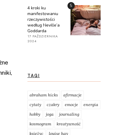
5
4 kroki ku
manifestowaniu
rzeczywistości
według Neville’a
Goddarda
17 PAŹDZIERNIKA
2024
żne
niki,
TAGI
abraham hicks
afirmacje
cytaty
czakry
emocje
energia
hobby
joga
journaling
kosmogram
kreatywność
księżyc
louise hay