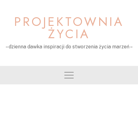
Skip
to
PROJEKTOWNIA
content
ŻYCIA
– dzienna dawka inspiracji do stworzenia życia marzeń –